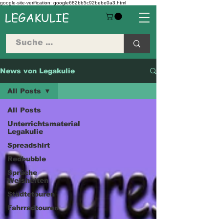
google-site-verification: google682bb5c92bebe0a3.html
LEGAKULIE
News von Legakulie
All Posts
All Posts
Unterrichtsmaterial
Legakulie
Spreadshirt
Redbubble
Sprüche
Weisheiten
Städtetouren
Fahrradtouren