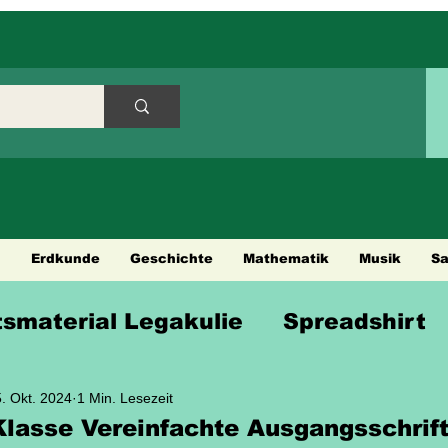
h
Erdkunde
Geschichte
Mathematik
Musik
S
tsmaterial Legakulie
Spreadshirt
en
Städtetouren
Fahrradtouren
. Okt. 2024
1 Min. Lesezeit
Klasse Vereinfachte Ausgangsschrif