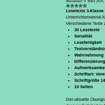
Aktualisiert:
9. März 2025
Mit NaN von 5 S
Lesetexte 3.Klasse
Unterrichtsmaterial f
Verschiedene Texte
30 Lesetexte
Serialität
Lesefertigkeit
Textverständni
Wahrnehmung
Differenzierun
Aufmerksamkei
Schriftart: Ver
Schriftgröße 1
10 Seiten
Das aktuelle Übungsm