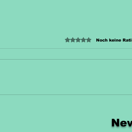
Mit 0 von 5 Sternen bewertet
Noch keine Rat
Unterrichtsmaterial
Unt
Zahn Kostenlos
Hec
New