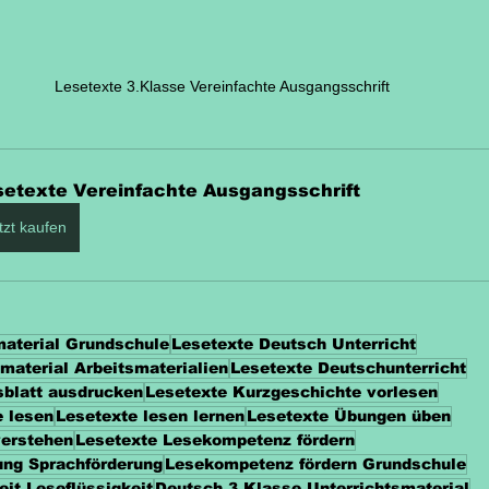
Lesetexte 3.Klasse Vereinfachte Ausgangsschrift
setexte Vereinfachte Ausgangsschrift
tzt kaufen
material Grundschule
Lesetexte Deutsch Unterricht
material Arbeitsmaterialien
Lesetexte Deutschunterricht
sblatt ausdrucken
Lesetexte Kurzgeschichte vorlesen
e lesen
Lesetexte lesen lernen
Lesetexte Übungen üben
verstehen
Lesetexte Lesekompetenz fördern
ung Sprachförderung
Lesekompetenz fördern Grundschule
eit Leseflüssigkeit
Deutsch 3.Klasse Unterrichtsmaterial