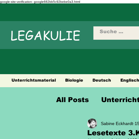
google-site-verification: google682bb5c92bebe0a3.html
LEGAKULIE
Unterrichtsmaterial
Biologie
Deutsch
Englisc
All Posts
Unterrich
Sprüche Weisheit
Sabine Eckhardt
15
Lesetexte 3.