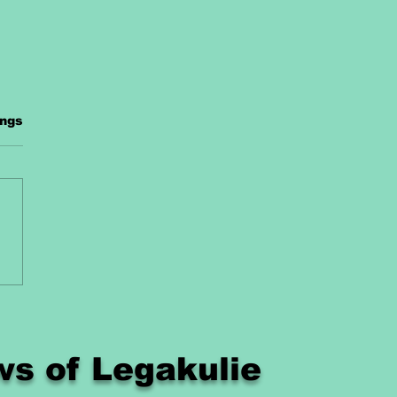
.
ings
errichtsmaterial
ke Kostenlos
s of Legakulie