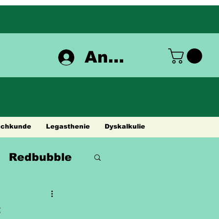
Anmelden
achkunde
Legasthenie
Dyskalkulie
Redbubble
t