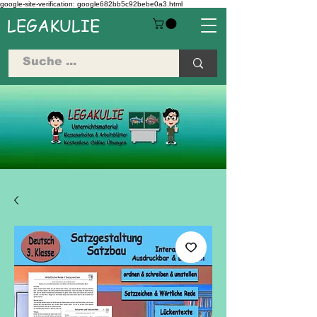
google-site-verification: google682bb5c92bebe0a3.html
LEGAKULIE