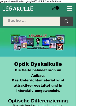
google-site-verification: google682bb5c92bebe0a3.html
LEGAKULIE
Optik Dyskalkulie
Die Seite befindet sich im
Aufbau
.
Das Unterrichtsmaterial wir
d
attraktiver gestalte
t und in
interaktiv umgewandelt.
Optische Differenzierung
Bezeichnet man als Leistung,