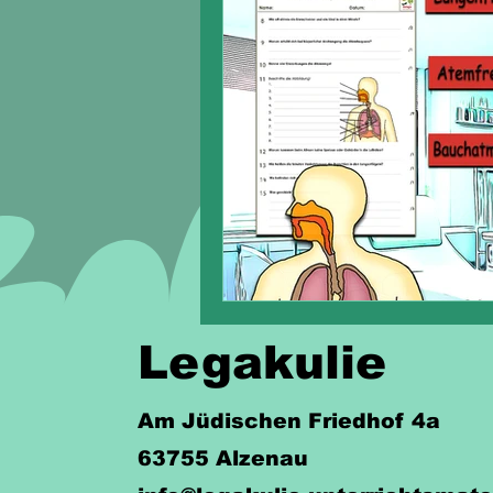
Legakulie
Am Jüdischen Friedhof 4a
63755 Alzenau