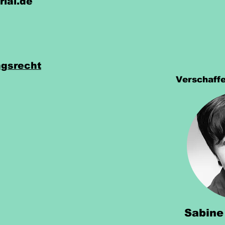
rial.de
gsrecht
Verschaffe
Sabine