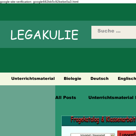
google-site-verification: google682bb5c92bebe0a3.html
LEGAKULIE
Unterrichtsmaterial
Biologie
Deutsch
Englisc
All Posts
Unterrichtsmaterial 
Städtetouren
Fahrradtour