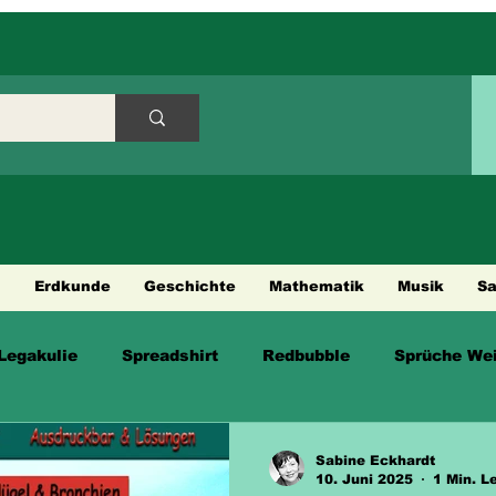
h
Erdkunde
Geschichte
Mathematik
Musik
S
Legakulie
Spreadshirt
Redbubble
Sprüche Wei
en
Sabine Eckhardt
10. Juni 2025
1 Min. L