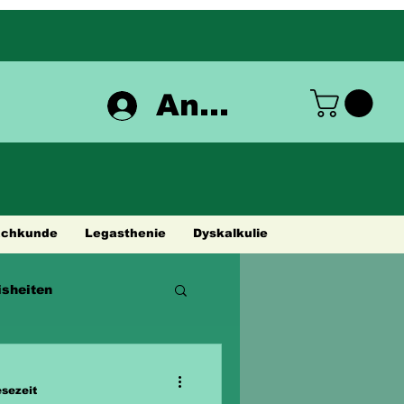
Anmelden
achkunde
Legasthenie
Dyskalkulie
sheiten
esezeit