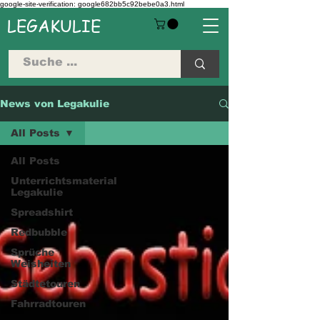
google-site-verification: google682bb5c92bebe0a3.html
LEGAKULIE
News von Legakulie
All Posts
All Posts
Unterrichtsmaterial
Legakulie
Spreadshirt
Redbubble
Sprüche
Weisheiten
Städtetouren
Fahrradtouren