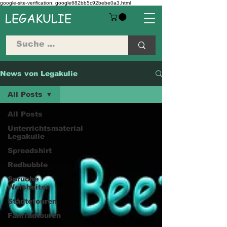
google-site-verification: google682bb5c92bebe0a3.html
LEGAKULIE
News von Legakulie
All Posts
All Posts
Unterrichtsmaterial
Legakulie
Spreadshirt
Redbubble
Sprüche
Weisheiten
Städtetouren
Fahrradtouren