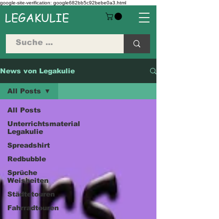
google-site-verification: google682bb5c92bebe0a3.html
LEGAKULIE
News von Legakulie
All Posts
All Posts
Unterrichtsmaterial
Legakulie
Spreadshirt
Redbubble
Sprüche
Weisheiten
Städtetouren
Fahrradtouren