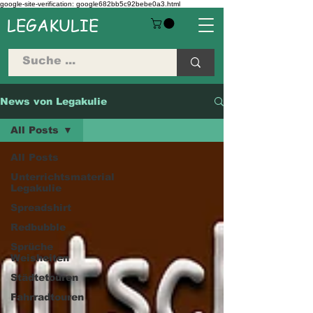
google-site-verification: google682bb5c92bebe0a3.html
LEGAKULIE
News von Legakulie
All Posts
All Posts
Unterrichtsmaterial
Legakulie
Spreadshirt
Redbubble
Sprüche
Weisheiten
Städtetouren
Fahrradtouren