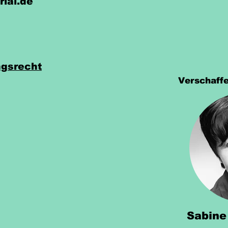
rial.de
gsrecht
Verschaffe
Sabine