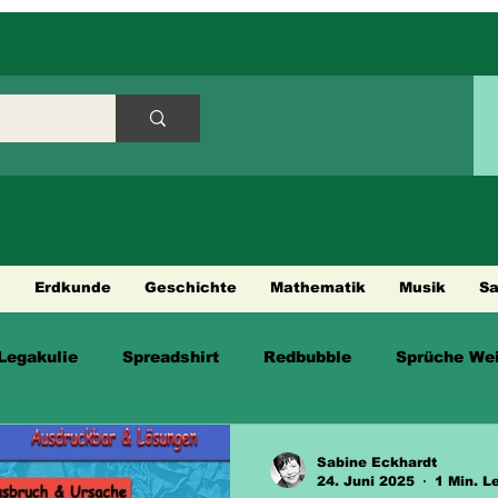
h
Erdkunde
Geschichte
Mathematik
Musik
S
Legakulie
Spreadshirt
Redbubble
Sprüche Wei
en
Sabine Eckhardt
24. Juni 2025
1 Min. L