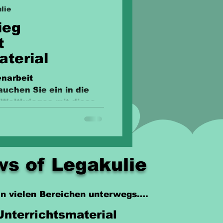
lie
ieg
t
aterial
enarbeit
auchen Sie ein in die
 Weltkrieges mit diesem
s of Legakulie
 in vielen Bereichen unterwegs….
Unterrichtsmaterial