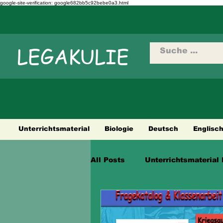
google-site-verification: google682bb5c92bebe0a3.html
LEGAKULIE
Unterrichtsmaterial
Biologie
Deutsch
Englisc
All Posts
Unterrichtsmaterial 
Städtetouren
Fahrradtour