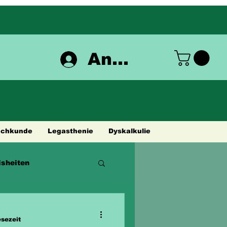
Anmelden
achkunde
Legasthenie
Dyskalkulie
sheiten
esezeit