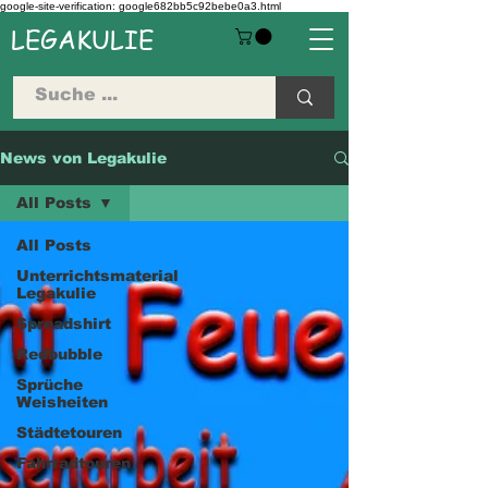
google-site-verification: google682bb5c92bebe0a3.html
LEGAKULIE
News von Legakulie
All Posts
All Posts
Unterrichtsmaterial
Legakulie
Spreadshirt
Redbubble
Sprüche
Weisheiten
Städtetouren
Fahrradtouren