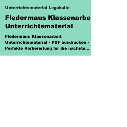
Sabine Eckhardt
6. Juni 2025
1 Min. Lesezeit
Unterrichtsmaterial Legakulie
Fledermaus Klassenarbeit
Unterrichtsmaterial
Fledermaus Klassenarbeit
Unterrichtsmaterial - PDF ausdrucken -
Perfekte Vorbereitung für die nächste
Prüfung. 2,10 € für 14 Seiten.
Richtlinien
Versand & Rückgabe &
Nutzungsrecht