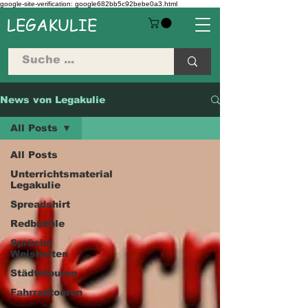
google-site-verification: google682bb5c92bebe0a3.html
LEGAKULIE
News von Legakulie
All Posts
All Posts
Unterrichtsmaterial
Legakulie
Spreadshirt
Redbubble
Sprüche
Weisheiten
Städtetouren
Fahrradtouren