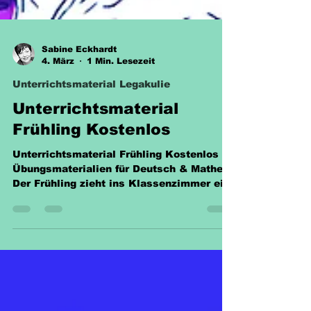
Sabine Eckhardt
4. März
1 Min. Lesezeit
Unterrichtsmaterial Legakulie
Unterrichtsmaterial
Frühling Kostenlos
Unterrichtsmaterial Frühling Kostenlos -
Übungsmaterialien für Deutsch & Mathe
Der Frühling zieht ins Klassenzimmer ein!
Um Schüler der 2. Klasse spielerisch
beim Lernen zu unterstützen, bieten wir
eine Auswahl an kostenlosen
Arbeitsblättern und Übungen. Ob
Lernwörter, Textverständnis oder knifflige
Textaufgaben – hier finden Lehrkräfte und
Eltern das passende Material für den