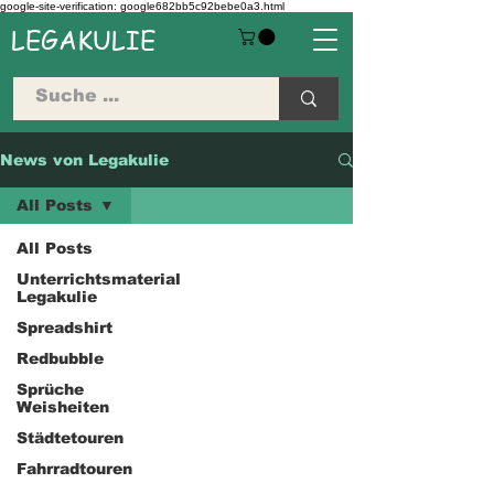
google-site-verification: google682bb5c92bebe0a3.html
LEGAKULIE
News von Legakulie
All Posts
All Posts
Unterrichtsmaterial
Legakulie
Spreadshirt
Redbubble
Sprüche
Weisheiten
Städtetouren
Fahrradtouren