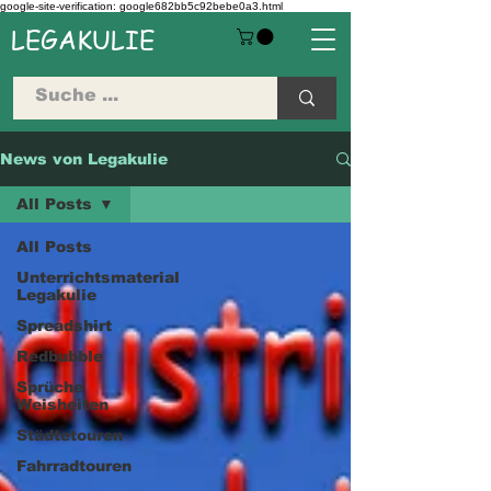
google-site-verification: google682bb5c92bebe0a3.html
LEGAKULIE
News von Legakulie
All Posts
All Posts
Unterrichtsmaterial
Legakulie
Spreadshirt
Redbubble
Sprüche
Weisheiten
Städtetouren
Fahrradtouren