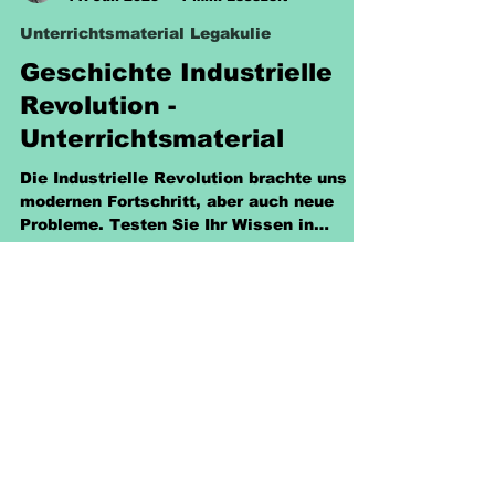
Sabine Eckhardt
11. Juli 2025
1 Min. Lesezeit
Unterrichtsmaterial Legakulie
Geschichte Industrielle
Revolution -
Unterrichtsmaterial
Die Industrielle Revolution brachte uns
modernen Fortschritt, aber auch neue
Probleme. Testen Sie Ihr Wissen in
unserer Klassenarbeit und werden Sie
zum Experten auf diesem Gebiet!
Richtlinien
Versand & Rückgabe &