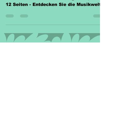
Georg Friedrich Händel Klassenarbeit
Unterrichtsmaterial - 54 Fragen – 1,90 € -
12 Seiten - Entdecken Sie die Musikwelt
von Händel.
Richtlinien
Versand & Rückgabe &
Nutzungsrecht
Widerruf
AGB
Datenschutzerklärung
Cookies