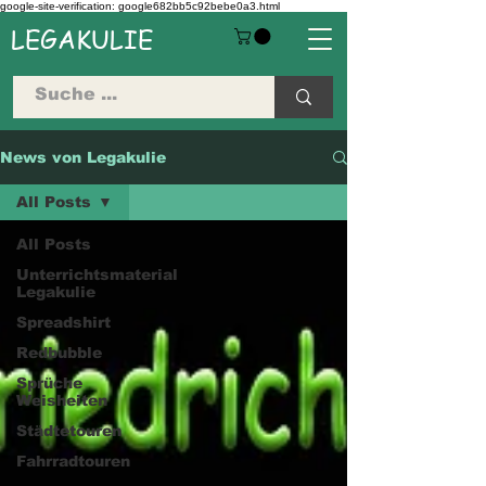
google-site-verification: google682bb5c92bebe0a3.html
LEGAKULIE
News von Legakulie
All Posts
All Posts
Unterrichtsmaterial
Legakulie
Spreadshirt
Redbubble
Sprüche
Weisheiten
Städtetouren
Fahrradtouren