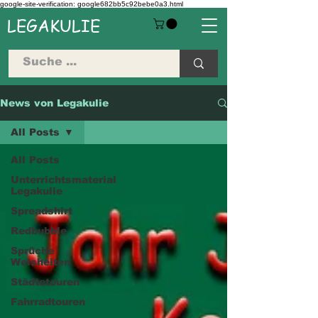
google-site-verification: google682bb5c92bebe0a3.html
LEGAKULIE
News von Legakulie
All Posts
All Posts
Unterrichtsmaterial
Legakulie
Spreadshirt
Redbubble
Sprüche
Weisheiten
Städtetouren
Fahrradtouren