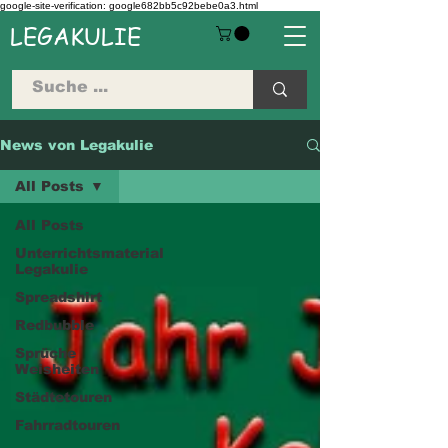
google-site-verification: google682bb5c92bebe0a3.html
LEGAKULIE
News von Legakulie
All Posts
All Posts
Unterrichtsmaterial
Legakulie
Spreadshirt
Redbubble
Sprüche
Weisheiten
Städtetouren
Fahrradtouren