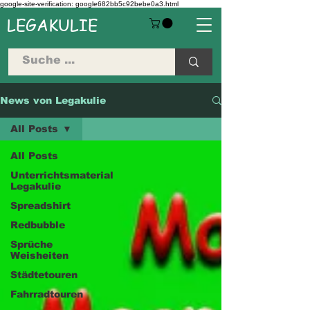
google-site-verification: google682bb5c92bebe0a3.html
LEGAKULIE
News von Legakulie
All Posts
All Posts
Unterrichtsmaterial
Legakulie
Spreadshirt
Redbubble
Sprüche
Weisheiten
Städtetouren
Fahrradtouren