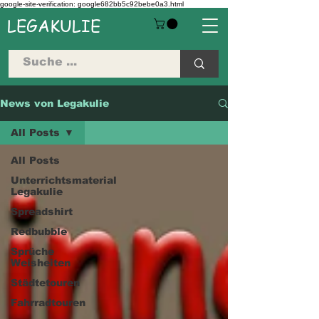
google-site-verification: google682bb5c92bebe0a3.html
LEGAKULIE
News von Legakulie
All Posts
All Posts
Unterrichtsmaterial
Legakulie
Spreadshirt
Redbubble
Sprüche
Weisheiten
Städtetouren
Fahrradtouren