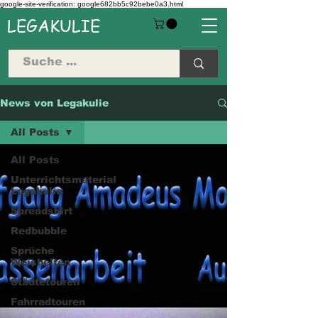
google-site-verification: google682bb5c92bebe0a3.html
LEGAKULIE
News von Legakulie
All Posts
All Posts
Unterrichtsmaterial
Legakulie
Spreadshirt
Redbubble
Sprüche
Weisheiten
Städtetouren
Fahrradtouren