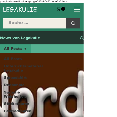
google-site-verification: google682bb5c92bebe0a3.html
LEGAKULIE
News von Legakulie
All Posts
All Posts
Unterrichtsmaterial
Legakulie
Spreadshirt
Redbubble
Sprüche
Weisheiten
Städtetouren
Fahrradtouren