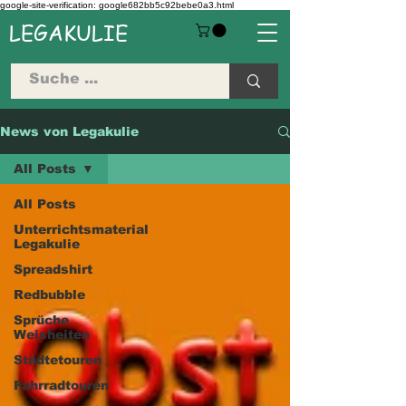
google-site-verification: google682bb5c92bebe0a3.html
LEGAKULIE
News von Legakulie
All Posts
All Posts
Unterrichtsmaterial
Legakulie
Spreadshirt
Redbubble
Sprüche
Weisheiten
Städtetouren
Fahrradtouren