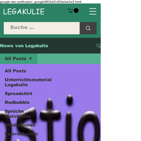
google-site-verification: google682bb5c92bebe0a3.html
LEGAKULIE
News von Legakulie
All Posts
All Posts
Unterrichtsmaterial
Legakulie
Spreadshirt
Redbubble
Sprüche
Weisheiten
Städtetouren
Fahrradtouren