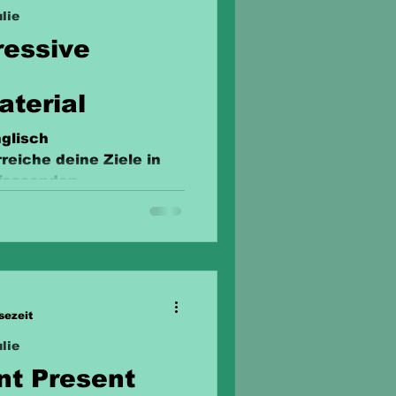
lie
ressive
aterial
glisch
rreiche deine Ziele in
mfassenden
sezeit
lie
nt Present