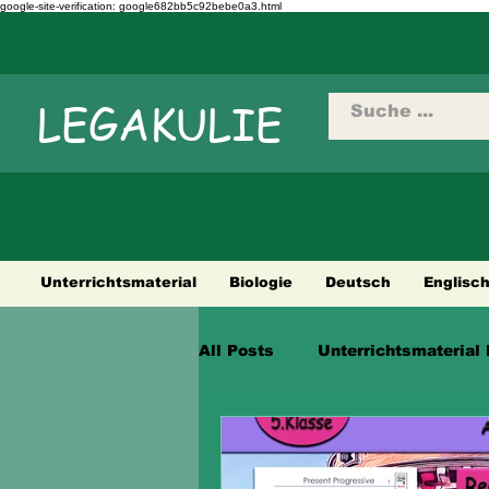
google-site-verification: google682bb5c92bebe0a3.html
LEGAKULIE
Unterrichtsmaterial
Biologie
Deutsch
Englisc
All Posts
Unterrichtsmaterial 
Städtetouren
Fahrradtour