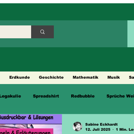
h
Erdkunde
Geschichte
Mathematik
Musik
S
Legakulie
Spreadshirt
Redbubble
Sprüche Wei
en
Sabine Eckhardt
12. Juli 2025
1 Min. Le