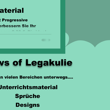
aterial
t Progressive
erbessern Sie Ihr
ür nur 2,30 €. Die ideale
s of Legakulie
 in vielen Bereichen unterwegs….
Unterrichtsmaterial
Sprüche
Designs