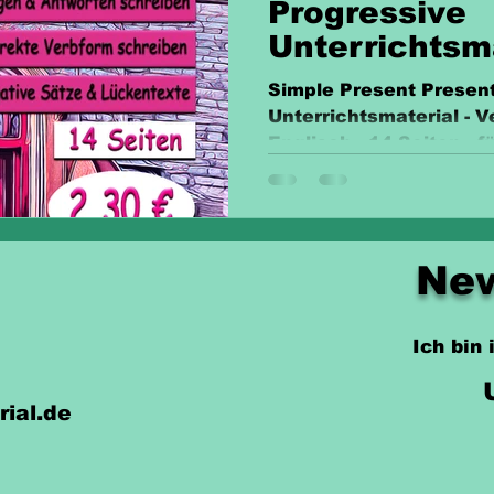
Progressive
Unterrichtsm
Simple Present Presen
Unterrichtsmaterial - V
Englisch - 14 Seiten - f
Vorbereitung.
New
Ich bin
rial.de