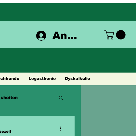
Anmelden
achkunde
Legasthenie
Dyskalkulie
sheiten
sezeit