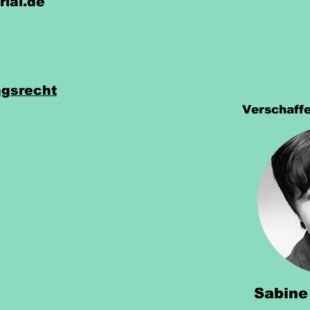
rial.de
gsrecht
Verschaffe
Sabine