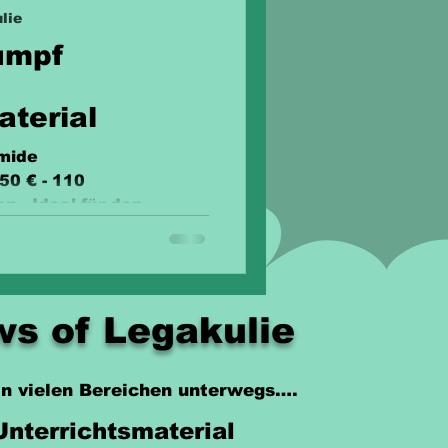
lie
umpf
aterial
mide
50 € - 110
n - Ideal für den
mer!
s of Legakulie
 in vielen Bereichen unterwegs….
Unterrichtsmaterial