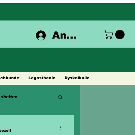
Anmelden
achkunde
Legasthenie
Dyskalkulie
sheiten
sezeit