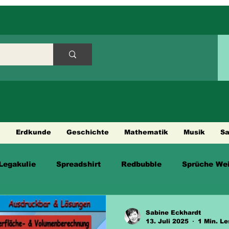
h
Erdkunde
Geschichte
Mathematik
Musik
S
Legakulie
Spreadshirt
Redbubble
Sprüche Wei
en
Sabine Eckhardt
13. Juli 2025
1 Min. Le