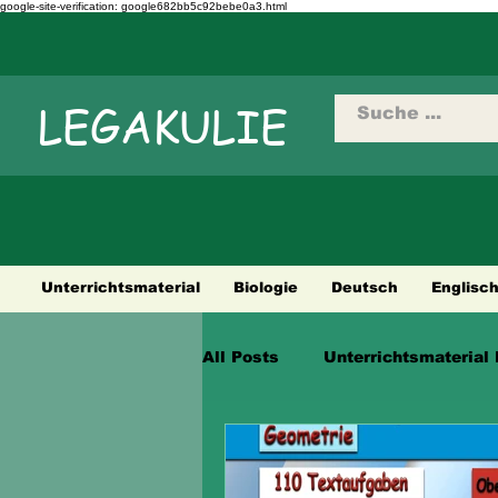
google-site-verification: google682bb5c92bebe0a3.html
LEGAKULIE
Unterrichtsmaterial
Biologie
Deutsch
Englisc
All Posts
Unterrichtsmaterial 
Städtetouren
Fahrradtour