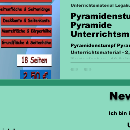
Unterrichtsmaterial Legaku
Pyramidenst
Pyramide
Unterrichtsm
Pyramidenstumpf Pyra
Unterrichtsmaterial - 2,
Textaufgaben - 18 Seite
Einsatz im Klassenzim
New
Ich bin