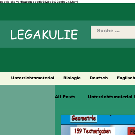
google-site-verification: google682bb5c92bebe0a3.html
LEGAKULIE
Unterrichtsmaterial
Biologie
Deutsch
Englisc
All Posts
Unterrichtsmaterial 
Städtetouren
Fahrradtour