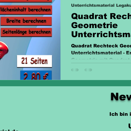
Unterrichtsmaterial Legaku
Quadrat Rec
Geometrie
Unterrichtsm
Quadrat Rechteck Geo
Unterrichtsmaterial - E
Geometrie mit Quadrat
2,80 €!
New
Ich bin