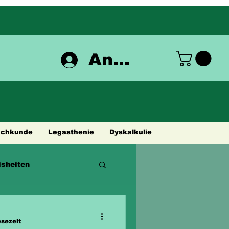
Anmelden
achkunde
Legasthenie
Dyskalkulie
sheiten
esezeit