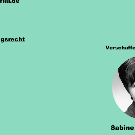
rial.de
gsrecht
Verschaffe
Sabine