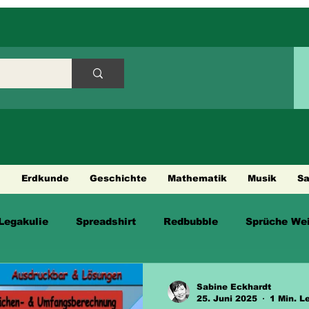
h
Erdkunde
Geschichte
Mathematik
Musik
S
Legakulie
Spreadshirt
Redbubble
Sprüche Wei
en
Sabine Eckhardt
25. Juni 2025
1 Min. L