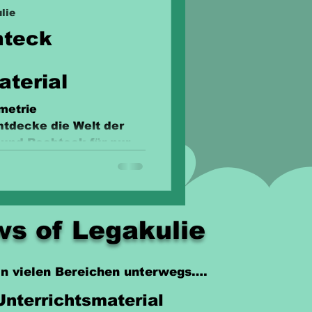
lie
hteck
aterial
metrie
ntdecke die Welt der
 und Rechteck für nur
s of Legakulie
 in vielen Bereichen unterwegs….
Unterrichtsmaterial