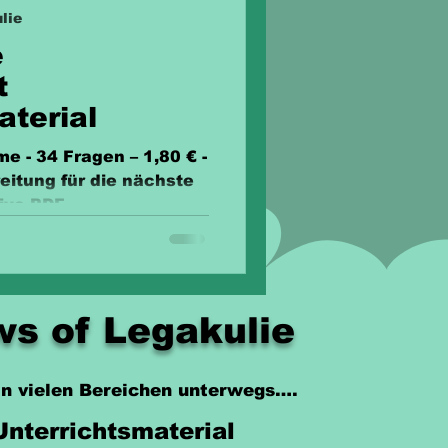
lie
e
t
aterial
 - 34 Fragen – 1,80 € -
eitung für die nächste
ive PDF.
s of Legakulie
 in vielen Bereichen unterwegs….
Unterrichtsmaterial