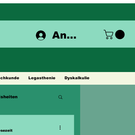
Anmelden
achkunde
Legasthenie
Dyskalkulie
sheiten
esezeit