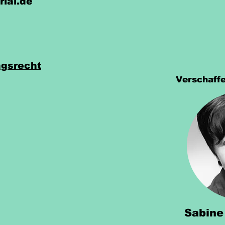
rial.de
gsrecht
Verschaffe
Sabine