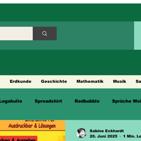
h
Erdkunde
Geschichte
Mathematik
Musik
S
Legakulie
Spreadshirt
Redbubble
Sprüche Wei
en
Sabine Eckhardt
20. Juni 2025
1 Min. L