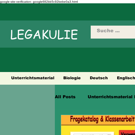
google-site-verification: google682bb5c92bebe0a3.html
LEGAKULIE
Unterrichtsmaterial
Biologie
Deutsch
Englisc
All Posts
Unterrichtsmaterial 
Städtetouren
Fahrradtour