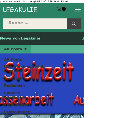
google-site-verification: google682bb5c92bebe0a3.html
LEGAKULIE
News von Legakulie
All Posts
All Posts
Unterrichtsmaterial
Legakulie
Spreadshirt
Redbubble
Sprüche
Weisheiten
Städtetouren
Fahrradtouren