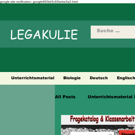
google-site-verification: google682bb5c92bebe0a3.html
LEGAKULIE
Unterrichtsmaterial
Biologie
Deutsch
Englisc
All Posts
Unterrichtsmaterial 
Städtetouren
Fahrradtour