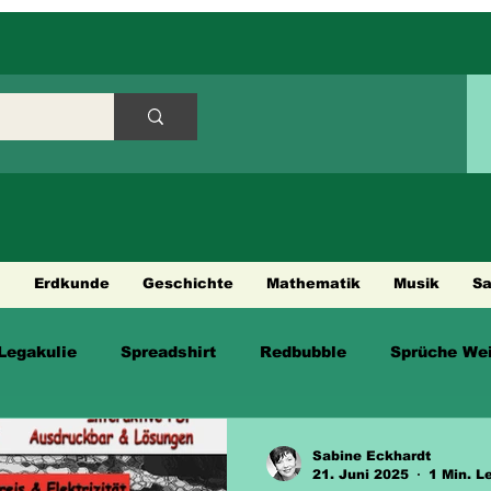
h
Erdkunde
Geschichte
Mathematik
Musik
S
Legakulie
Spreadshirt
Redbubble
Sprüche Wei
en
Sabine Eckhardt
21. Juni 2025
1 Min. L