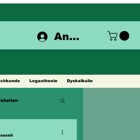
Anmelden
achkunde
Legasthenie
Dyskalkulie
sheiten
esezeit