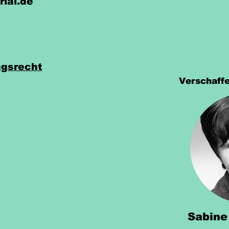
rial.de
gsrecht
Verschaffe
Sabine