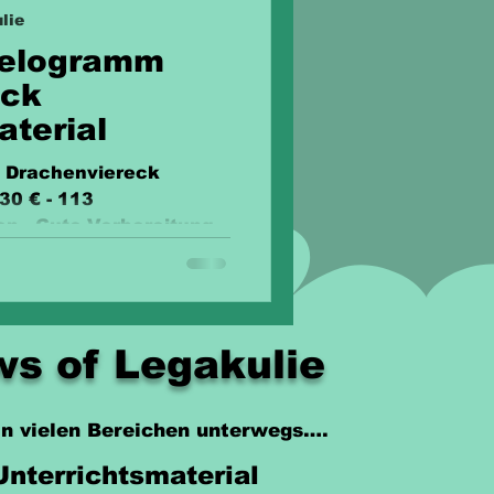
lie
lelogramm
eck
aterial
 Drachenviereck
30 € - 113
en - Gute Vorbereitung
s of Legakulie
 in vielen Bereichen unterwegs….
Unterrichtsmaterial