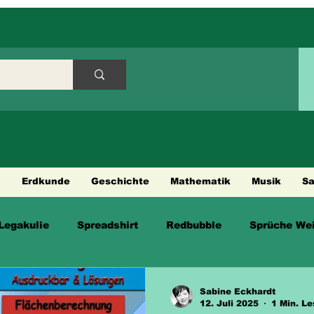
h
Erdkunde
Geschichte
Mathematik
Musik
S
Legakulie
Spreadshirt
Redbubble
Sprüche Wei
en
Sabine Eckhardt
12. Juli 2025
1 Min. Le