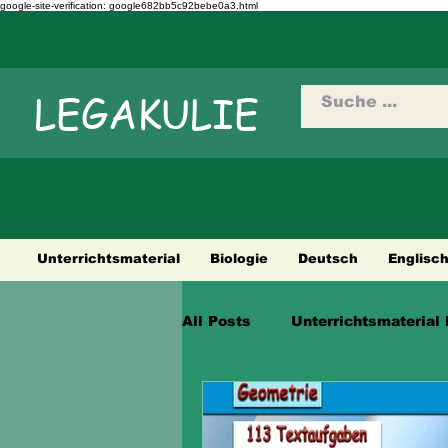
google-site-verification: google682bb5c92bebe0a3.html
LEGAKULIE
Unterrichtsmaterial
Biologie
Deutsch
Englisc
All Posts
Unterrichtsmaterial 
Städtetouren
Fahrradtour