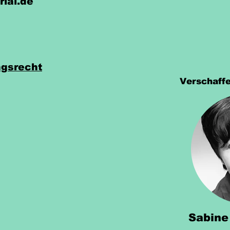
rial.de
gsrecht
Verschaffe
Sabine