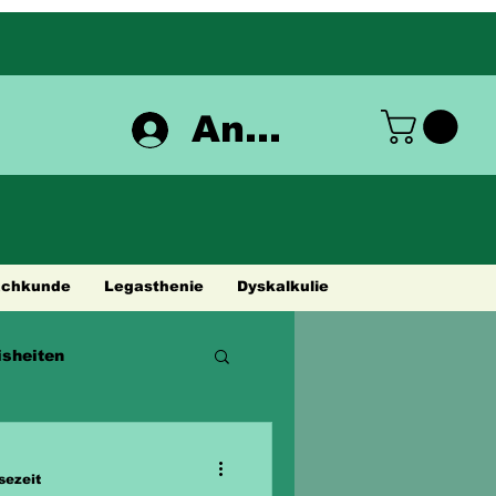
Anmelden
achkunde
Legasthenie
Dyskalkulie
sheiten
sezeit