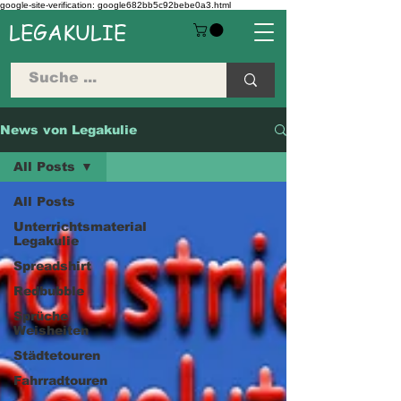
google-site-verification: google682bb5c92bebe0a3.html
LEGAKULIE
News von Legakulie
All Posts
All Posts
Unterrichtsmaterial
Legakulie
Spreadshirt
Redbubble
Sprüche
Weisheiten
Städtetouren
Fahrradtouren