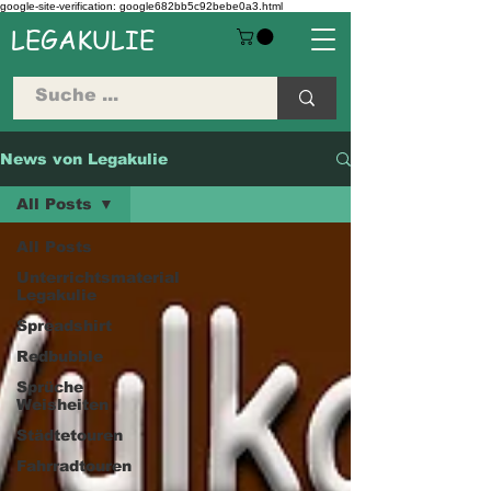
google-site-verification: google682bb5c92bebe0a3.html
LEGAKULIE
News von Legakulie
All Posts
All Posts
Unterrichtsmaterial
Legakulie
Spreadshirt
Redbubble
Sprüche
Weisheiten
Städtetouren
Fahrradtouren