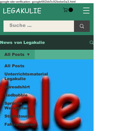
google-site-verification: google682bb5c92bebe0a3.html
LEGAKULIE
News von Legakulie
All Posts
All Posts
Unterrichtsmaterial
Legakulie
Spreadshirt
Redbubble
Sprüche
Weisheiten
Städtetouren
Fahrradtouren