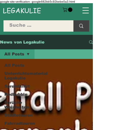
google-site-verification: google682bb5c92bebe0a3.html
LEGAKULIE
News von Legakulie
All Posts
All Posts
Unterrichtsmaterial
Legakulie
Spreadshirt
Redbubble
Sprüche
Weisheiten
Städtetouren
Fahrradtouren