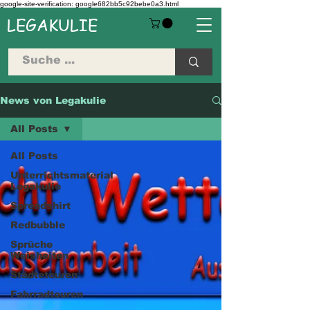
google-site-verification: google682bb5c92bebe0a3.html
LEGAKULIE
News von Legakulie
All Posts
All Posts
Unterrichtsmaterial
Legakulie
Spreadshirt
Redbubble
Sprüche
Weisheiten
Städtetouren
Fahrradtouren