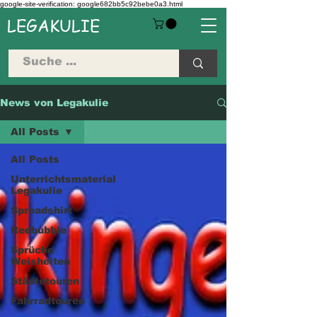
google-site-verification: google682bb5c92bebe0a3.html
LEGAKULIE
News von Legakulie
All Posts
All Posts
Unterrichtsmaterial
Legakulie
Spreadshirt
Redbubble
Sprüche
Weisheiten
Städtetouren
Fahrradtouren