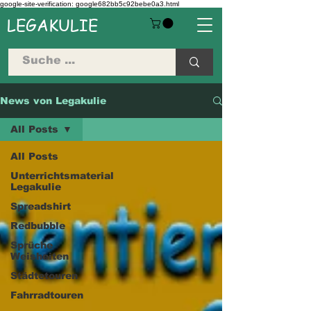
google-site-verification: google682bb5c92bebe0a3.html
LEGAKULIE
News von Legakulie
All Posts
All Posts
Unterrichtsmaterial
Legakulie
Spreadshirt
Redbubble
Sprüche
Weisheiten
Städtetouren
Fahrradtouren