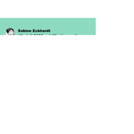
Sabine Eckhardt
12. Juli 2025
1 Min. Lesezeit
Unterrichtsmaterial Legakulie
Kostenloses Arbeitsblatt
Subtraktion Zahlenraum
1-20
Kostenloses Arbeitsblatt Subtraktion
Zahlenraum 1-20 - Wir machen Mathe
lernen in der Grundschule spannend und
unterhaltsam!