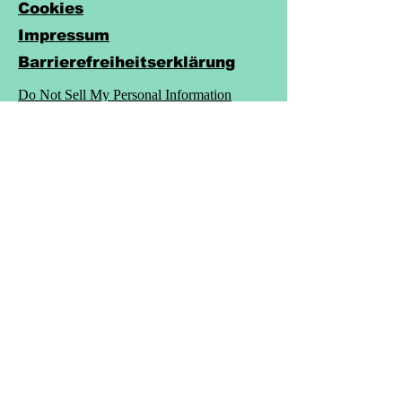
Datenschutzerklärung
Cookies
Impressum
Barrierefreiheitserklärung
Do Not Sell My Personal Information
Legakulie
Am Jüdischen Friedhof 4a
63755 Alzenau
info@legakulie-
unterrichtsmaterial.de