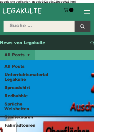
google-site-verification: google682bb5c92bebe0a3.html
LEGAKULIE
News von Legakulie
All Posts
All Posts
Unterrichtsmaterial
Legakulie
Spreadshirt
Redbubble
Sprüche
Weisheiten
Städtetouren
Fahrradtouren