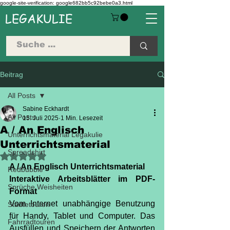
google-site-verification: google682bb5c92bebe0a3.html
LEGAKULIE
Beitrag
All Posts
Sabine Eckhardt
All Posts
15. Juli 2025
1 Min. Lesezeit
A / An Englisch
Unterrichtsmaterial Legakulie
Unterrichtsmaterial
Spreadshirt
Mit NaN von 5 Sternen bewertet.
A / An Englisch Unterrichtsmaterial
Redbubble
Interaktive Arbeitsblätter im PDF-
Sprüche Weisheiten
Format
Vom Internet unabhängige Benutzung 
Städtetouren
für Handy, Tablet und Computer. Das 
Fahrradtouren
Ausfüllen und Speichern der Antworten 