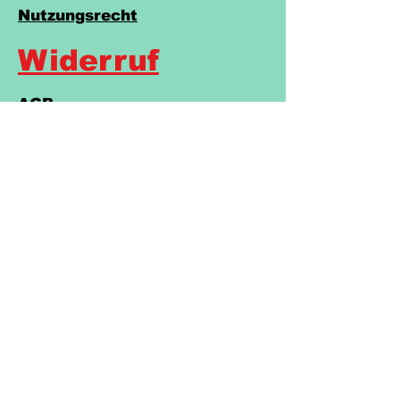
Nutzungsrecht
Widerruf
AGB
Datenschutzerklärung
Cookies
Impressum
Barrierefreiheitserklärung
Do Not Sell My Personal Information
Legakulie