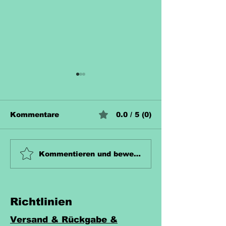
Kommentare
0.0 / 5 (0)
Unterrichtsmaterial
Unterrichtsma
Kommentieren und bewerten...
Zahn Kostenlos
Hecke Koste
Richtlinien
Versand & Rückgabe &