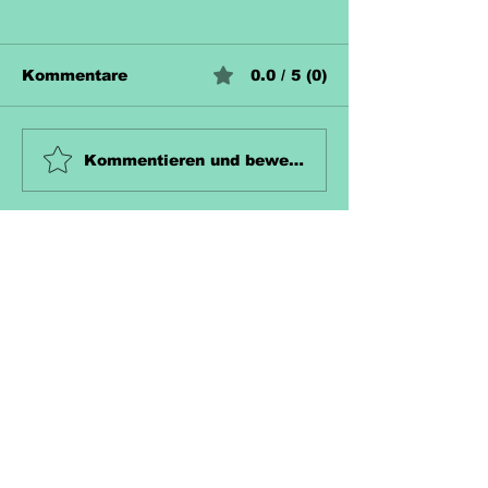
Kommentare
0.0 / 5 (0)
Unterrichtsmaterial
Unterrichtsma
Kommentieren und bewerten...
Zahn Kostenlos
Hecke Koste
Richtlinien
Versand & Rückgabe &
Nutzungsrecht
Widerruf
AGB
Datenschutzerklärung