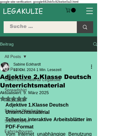
google-site-verification: google682bb5c92bebe0a3.html
LEGAKULIE
Beitrag
All Posts
Sabine Eckhardt
All Posts
12. Okt. 2024
1 Min. Lesezeit
Adjektive 2.Klasse Deutsch
Unterrichtsmaterial Legakulie
Unterrichtsmaterial
Spreadshirt
Aktualisiert:
9. März 2025
Mit NaN von 5 Sternen bewertet.
Redbubble
Adjektive 1.Klasse Deutsch 
Sprüche Weisheiten
Unterrichtsmaterial
Teilweise interaktive Arbeitsblätter im 
Städtetouren
PDF-Format
Fahrradtouren
Vom Internet unabhängige Benutzung 