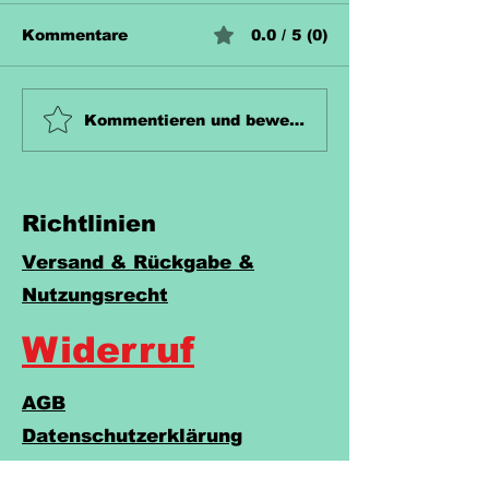
Kommentare
0.0 / 5 (0)
Unterrichtsmaterial
Unterrichtsma
Kommentieren und bewerten...
Zahn Kostenlos
Hecke Koste
Richtlinien
Versand & Rückgabe &
Nutzungsrecht
Widerruf
AGB
Datenschutzerklärung
Cookies