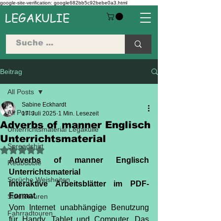
google-site-verification: google682bb5c92bebe0a3.html
LEGAKULIE
Beitrag
All Posts
Sabine Eckhardt
All Posts
17. Juli 2025
1 Min. Lesezeit
Adverbs of manner Englisch
Unterrichtsmaterial Legakulie
Unterrichtsmaterial
Spreadshirt
Mit NaN von 5 Sternen bewertet.
Adverbs of manner Englisch 
Redbubble
Unterrichtsmaterial
Sprüche Weisheiten
Interaktive Arbeitsblätter im PDF-
Format
Städtetouren
Vom Internet unabhängige Benutzung 
Fahrradtouren
für Handy, Tablet und Computer. Das 