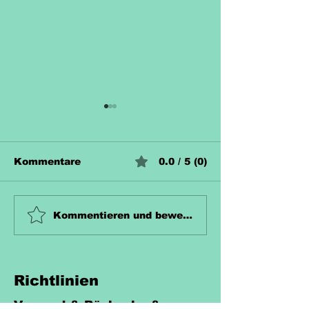
Kommentare
0.0 / 5 (0)
Unterrichtsmaterial
Unterrichtsma
Kommentieren und bewerten...
Zahn Kostenlos
Hecke Koste
Richtlinien
Versand & Rückgabe &