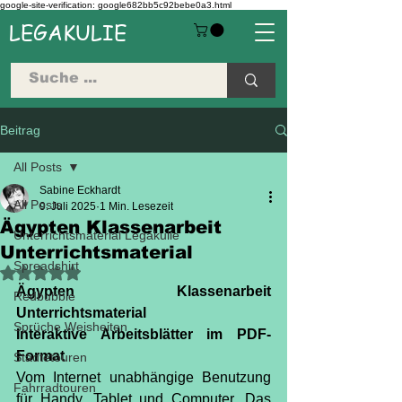
google-site-verification: google682bb5c92bebe0a3.html
LEGAKULIE
Beitrag
All Posts
Sabine Eckhardt
All Posts
9. Juli 2025
1 Min. Lesezeit
Ägypten Klassenarbeit
Unterrichtsmaterial Legakulie
Unterrichtsmaterial
Spreadshirt
Mit NaN von 5 Sternen bewertet.
Ägypten Klassenarbeit 
Redbubble
Unterrichtsmaterial
Sprüche Weisheiten
Interaktive Arbeitsblätter im PDF-
Format
Städtetouren
Vom Internet unabhängige Benutzung 
Fahrradtouren
für Handy, Tablet und Computer. Das 