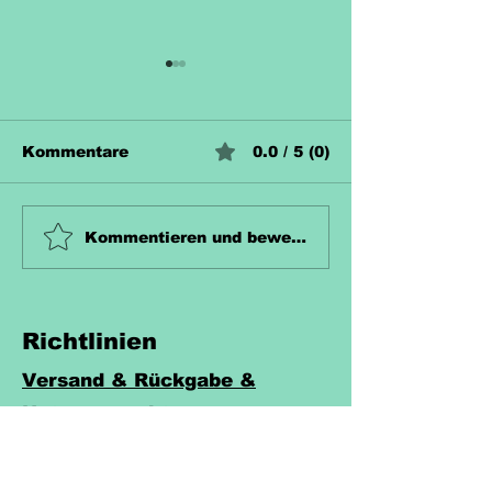
Kommentare
0.0 / 5 (0)
Unterrichtsmaterial
Unterrichtsma
Kommentieren und bewerten...
Zahn Kostenlos
Hecke Koste
Richtlinien
Versand & Rückgabe &
Nutzungsrecht
Widerruf