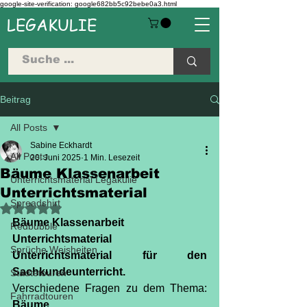
google-site-verification: google682bb5c92bebe0a3.html
LEGAKULIE
Beitrag
All Posts
Sabine Eckhardt
All Posts
20. Juni 2025
1 Min. Lesezeit
Bäume Klassenarbeit
Unterrichtsmaterial Legakulie
Unterrichtsmaterial
Spreadshirt
Mit NaN von 5 Sternen bewertet.
Bäume Klassenarbeit 
Redbubble
Unterrichtsmaterial
Sprüche Weisheiten
Unterrichtsmaterial für den 
Sachkundeunterricht.
Städtetouren
Verschiedene Fragen zu dem Thema: 
Fahrradtouren
Bäume