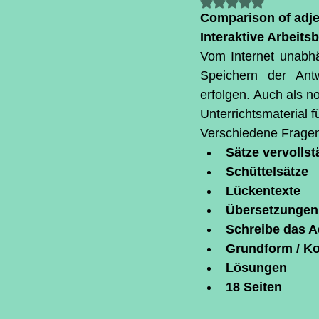
Mit NaN von 5 S
Comparison of adje
Interaktive Arbeits
Vom Internet unabhä
Speichern der Ant
erfolgen. Auch als 
Unterrichtsmaterial f
Verschiedene Frage
Sätze vervolls
Schüttelsätze
Lückentexte
Übersetzungen
Schreibe das Ad
Grundform / Ko
Lösungen
18 Seiten