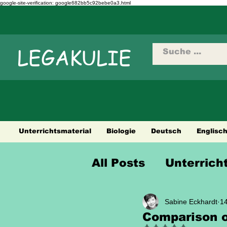
google-site-verification: google682bb5c92bebe0a3.html
LEGAKULIE
Unterrichtsmaterial
Biologie
Deutsch
Englisc
All Posts
Unterrich
Sprüche Weisheit
Sabine Eckhardt
14
Comparison o