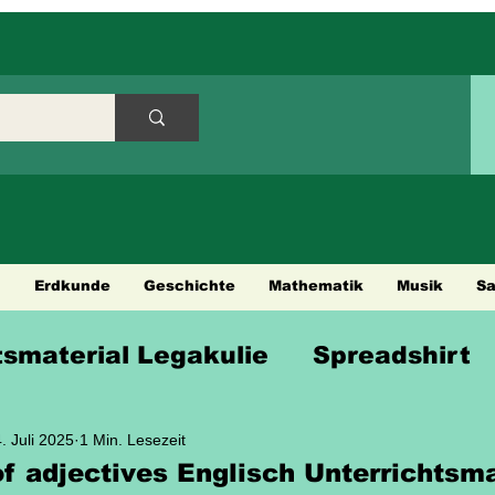
h
Erdkunde
Geschichte
Mathematik
Musik
S
tsmaterial Legakulie
Spreadshirt
en
Städtetouren
Fahrradtouren
. Juli 2025
1 Min. Lesezeit
f adjectives Englisch Unterrichtsma