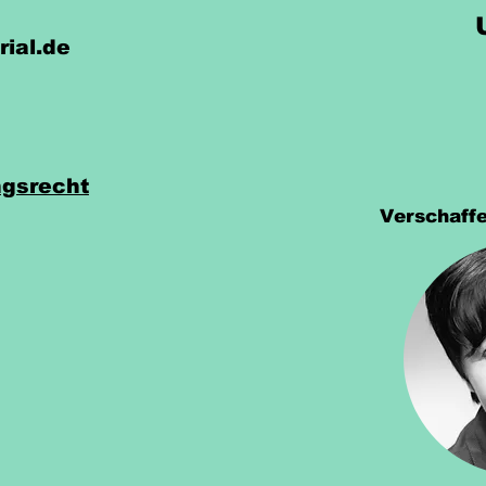
rial.de
gsrecht
Verschaffe