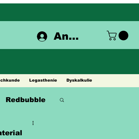
Anmelden
achkunde
Legasthenie
Dyskalkulie
Redbubble
terial