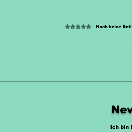
Mit 0 von 5 Sternen bewertet
Noch keine Rat
Unterrichtsmaterial
Unt
Zahn Kostenlos
Hec
New
Ich bin