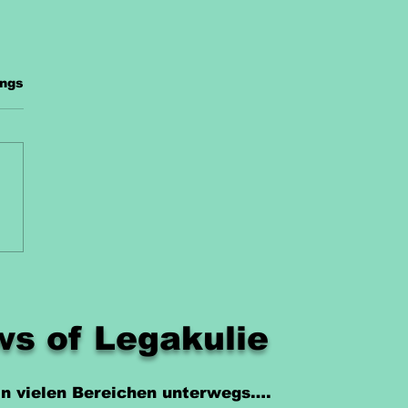
.
ings
errichtsmaterial
ke Kostenlos
s of Legakulie
 in vielen Bereichen unterwegs….