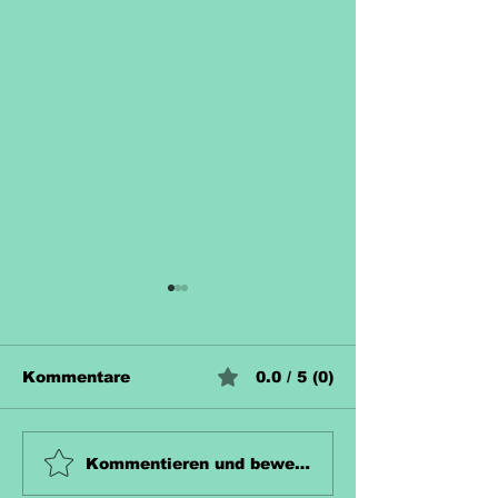
Kommentare
0.0 / 5 (0)
Unterrichtsmaterial
Unterrichtsma
Kommentieren und bewerten...
Zahn Kostenlos
Hecke Koste