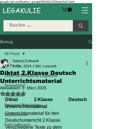
google-site-verification: google682bb5c92bebe0a3.html
LEGAKULIE
Beitrag
All Posts
Sabine Eckhardt
All Posts
9. Okt. 2024
1 Min. Lesezeit
Diktat 2.Klasse Deutsch
Unterrichtsmaterial Legakulie
Unterrichtsmaterial
Spreadshirt
Aktualisiert:
9. März 2025
Mit NaN von 5 Sternen bewertet.
Redbubble
Diktat 2.Klasse Deutsch 
Sprüche Weisheiten
Unterrichtsmaterial
Unterrichtsmaterial für den 
Städtetouren
Deutschunterricht 2.Klasse.
Fahrradtouren
Verschiedene Texte zu dem 