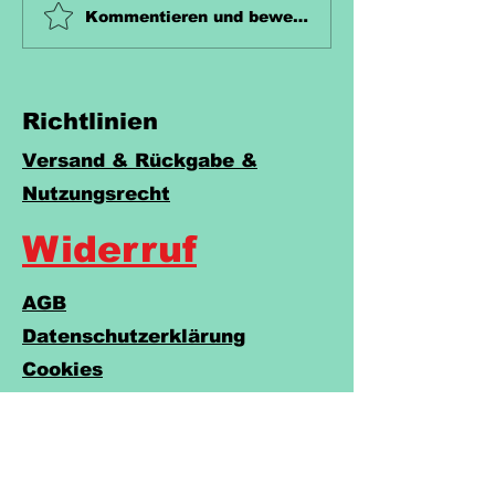
Unterrichtsmaterial
Unterrichtsma
Kommentieren und bewerten...
Zahn Kostenlos
Hecke Koste
Richtlinien
Versand & Rückgabe &
Nutzungsrecht
Widerruf
AGB
Datenschutzerklärung
Cookies
Impressum
Barrierefreiheitserklärung
Do Not Sell My Personal Information