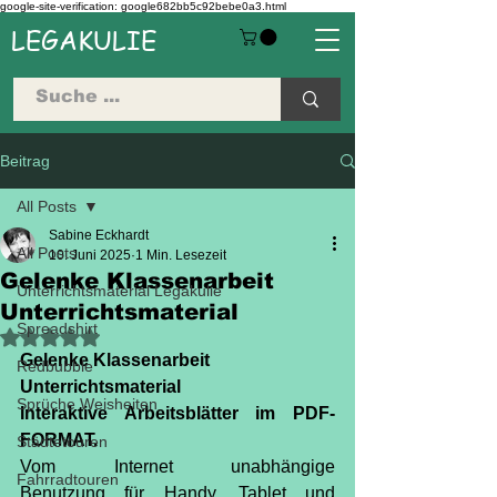
google-site-verification: google682bb5c92bebe0a3.html
LEGAKULIE
Beitrag
All Posts
Sabine Eckhardt
All Posts
10. Juni 2025
1 Min. Lesezeit
Gelenke Klassenarbeit
Unterrichtsmaterial Legakulie
Unterrichtsmaterial
Spreadshirt
Mit NaN von 5 Sternen bewertet.
Gelenke Klassenarbeit 
Redbubble
Unterrichtsmaterial
Sprüche Weisheiten
Interaktive Arbeitsblätter im PDF-
FORMAT.
Städtetouren
Vom Internet unabhängige 
Fahrradtouren
Benutzung für Handy, Tablet und 