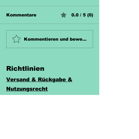
Kommentare
0.0 / 5 (0)
Unterrichtsmaterial
Unterrichtsma
Kommentieren und bewerten...
Zahn Kostenlos
Hecke Koste
Richtlinien
Versand & Rückgabe &
Nutzungsrecht
Widerruf
AGB
Datenschutzerklärung
Cookies