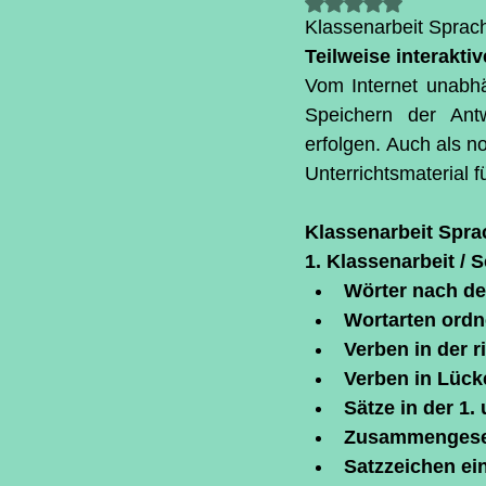
Mit NaN von 5 S
Klassenarbeit Sprac
Teilweise interakti
Vom Internet unabhä
Speichern der Ant
erfolgen. Auch als 
Unterrichtsmaterial f
Klassenarbeit Spr
1. Klassenarbeit / 
Wörter nach de
Wortarten ord
Verben in der r
Verben in Lück
Sätze in der 1.
Zusammengeset
Satzzeichen ei