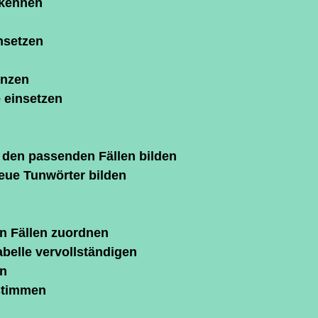
rkennen
nsetzen
änzen
e einsetzen
 den passenden Fällen bilden
neue Tunwörter bilden
n Fällen zuordnen
Tabelle vervollständigen
en
stimmen