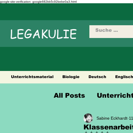
google-site-verification: google682bb5c92bebe0a3.html
LEGAKULIE
Unterrichtsmaterial
Biologie
Deutsch
Englisc
All Posts
Unterrich
Sprüche Weisheit
Sabine Eckhardt
11
Klassenarbei