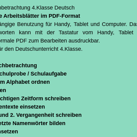
ternen bewertet.
hbetrachtung 4.Klasse Deutsch
ve Arbeitsblätter im PDF-Format
ngige Benutzung für Handy, Tablet und Computer. Das
worten kann mit der Tastatur vom Handy, Tablet
normale PDF zum Bearbeiten ausdruckbar.
ür den Deutschunterricht 4.Klasse.
achbetrachtung
Schulprobe / Schulaufgabe
m Alphabet ordnen 
nen
ichtigen Zeitform schreiben
entexte einsetzen
 und 2. Vergangenheit schreiben
zte Namenwörter bilden
nsetzen