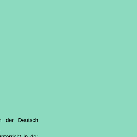
n der Deutsch 
.
terricht in der 