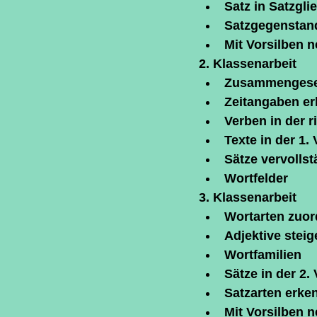
Satz in Satzgli
Satzgegenstand
Mit Vorsilben 
2. Klassenarbeit
Zusammengeset
Zeitangaben e
Verben in der r
Texte in der 1.
Sätze vervolls
Wortfelder
3. Klassenarbeit
Wortarten zuo
Adjektive steig
Wortfamilien
Sätze in der 2
Satzarten erke
Mit Vorsilben 