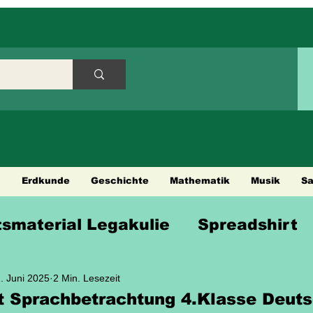
h
Erdkunde
Geschichte
Mathematik
Musik
S
tsmaterial Legakulie
Spreadshirt
en
Städtetouren
Fahrradtouren
. Juni 2025
2 Min. Lesezeit
t Sprachbetrachtung 4.Klasse Deut