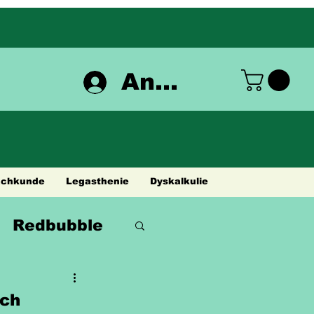
Anmelden
achkunde
Legasthenie
Dyskalkulie
Redbubble
sch