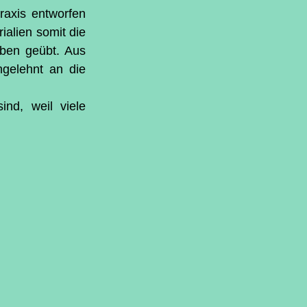
raxis entworfen 
alien somit die 
aben geübt. Aus 
ngelehnt an die 
nd, weil viele 