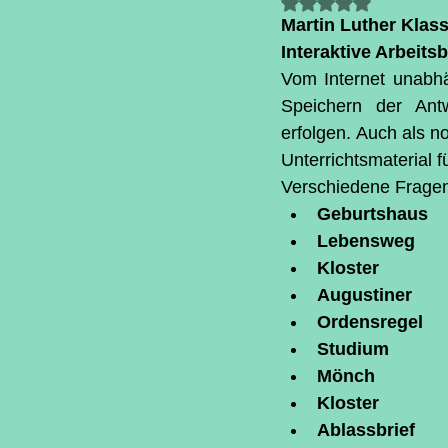
Mit NaN von 5 S
Martin Luther Klass
Interaktive Arbeits
Vom Internet unabhä
Speichern der Ant
erfolgen. Auch als 
Unterrichtsmaterial f
Verschiedene Frage
Geburtshaus
Lebensweg
Kloster
Augustiner
Ordensregel
Studium
Mönch
Kloster
Ablassbrief