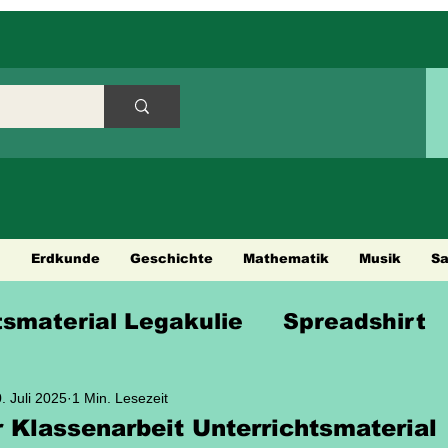
h
Erdkunde
Geschichte
Mathematik
Musik
S
tsmaterial Legakulie
Spreadshirt
en
Städtetouren
Fahrradtouren
. Juli 2025
1 Min. Lesezeit
r Klassenarbeit Unterrichtsmaterial