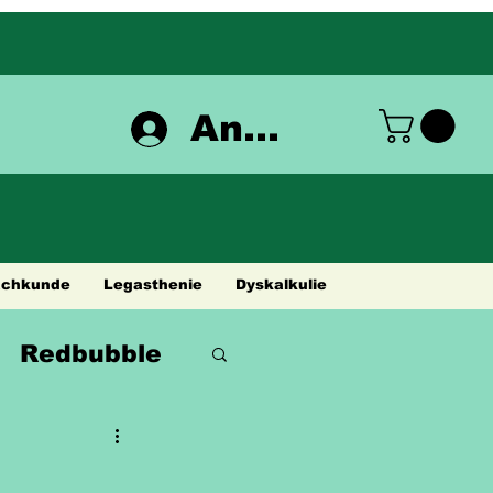
Anmelden
achkunde
Legasthenie
Dyskalkulie
Redbubble