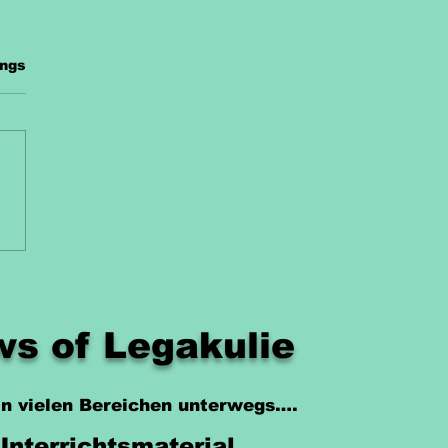
.
ings
errichtsmaterial
ke Kostenlos
s of Legakulie
 in vielen Bereichen unterwegs….
Unterrichtsmaterial