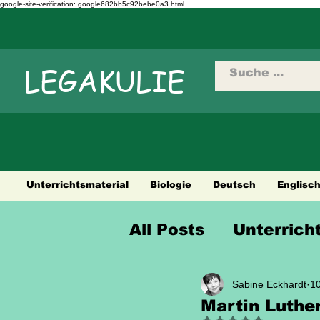
google-site-verification: google682bb5c92bebe0a3.html
LEGAKULIE
Unterrichtsmaterial
Biologie
Deutsch
Englisc
All Posts
Unterrich
Sprüche Weisheit
Sabine Eckhardt
10
Martin Luthe