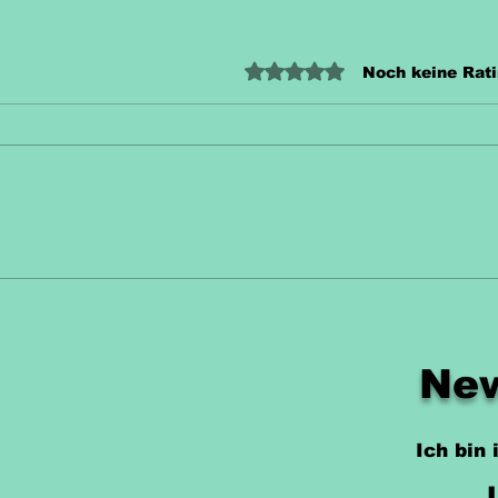
Mit 0 von 5 Sternen bewertet
Noch keine Rat
Unterrichtsmaterial
Unt
Zahn Kostenlos
Hec
New
Ich bin