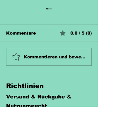
Kommentare
0.0 / 5 (0)
Unterrichtsmaterial
Unterrichtsma
Kommentieren und bewerten...
Zahn Kostenlos
Hecke Koste
Richtlinien
Versand & Rückgabe &
Nutzungsrecht
Widerruf
AGB