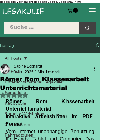
google-site-verification: google682bb5c92bebe0a3.html
LEGAKULIE
Beitrag
All Posts
Sabine Eckhardt
All Posts
9. Juli 2025
1 Min. Lesezeit
Römer Rom Klassenarbeit
Unterrichtsmaterial Legakulie
Unterrichtsmaterial
Spreadshirt
Mit NaN von 5 Sternen bewertet.
Römer Rom Klassenarbeit 
Redbubble
Unterrichtsmaterial
Sprüche Weisheiten
Interaktive Arbeitsblätter im PDF-
Format
Städtetouren
Vom Internet unabhängige Benutzung 
Fahrradtouren
für Handy, Tablet und Computer. Das 